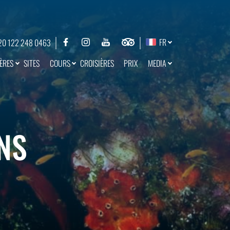
FR
20 122 248 0463
ÈRES
COURS
MEDIA
SITES
CROISIÈRES
PRIX
NS