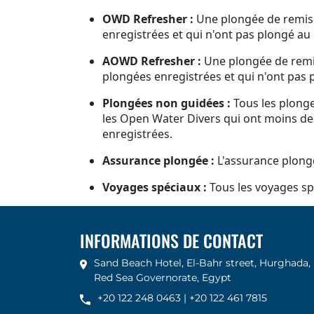
OWD Refresher :
Une plongée de remise
enregistrées et qui n'ont pas plongé au 
AOWD Refresher :
Une plongée de remis
plongées enregistrées et qui n'ont pas 
Plongées non guidées :
Tous les plonge
les Open Water Divers qui ont moins de
enregistrées.
Assurance plongée :
L'assurance plongé
Voyages spéciaux :
Tous les voyages sp
INFORMATIONS DE CONTACT
Sand Beach Hotel, El-Bahr street, Hurghada,
Red Sea Governorate, Egypt
+20 122 248 0463
|
+20 122 461 7815